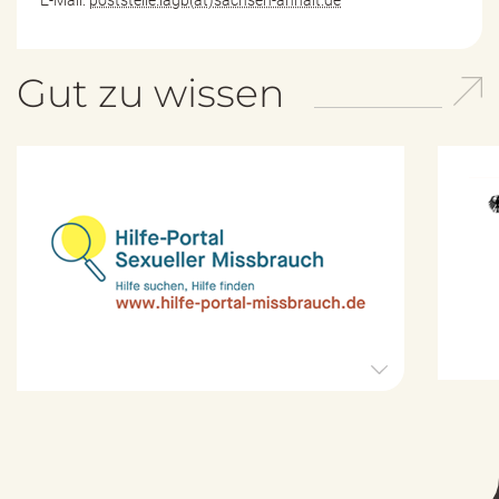
Gut zu wissen
H
i
l
f
e
-
P