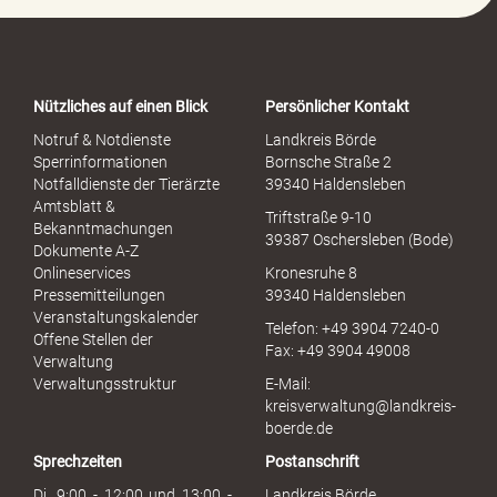
o
r
t
a
Nützliches auf einen Blick
Persönlicher Kontakt
l
S
Notruf & Notdienste
Landkreis Börde
e
Sperrinformationen
Bornsche Straße 2
x
Notfalldienste der Tierärzte
39340 Haldensleben
u
Amtsblatt &
Triftstraße 9-10
e
Bekanntmachungen
39387 Oschersleben (Bode)
l
Dokumente A-Z
l
Onlineservices
Kronesruhe 8
e
Pressemitteilungen
39340 Haldensleben
r
Veranstaltungskalender
Telefon: +49 3904 7240-0
M
Offene Stellen der
Fax: +49 3904 49008
i
Verwaltung
s
Verwaltungsstruktur
E-Mail:
s
kreisverwaltung@landkreis-
b
boerde.de
r
Sprechzeiten
Postanschrift
a
u
Di. 9:00 - 12:00 und 13:00 -
Landkreis Börde