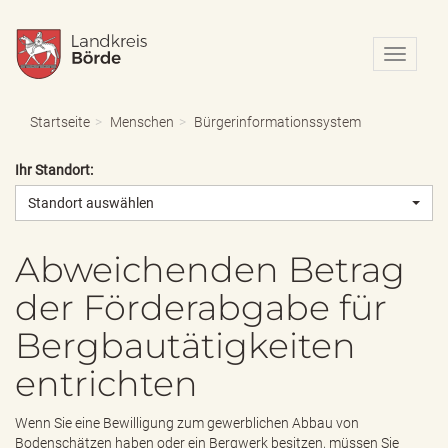
N
a
v
i
Startseite
Menschen
Bürgerinformationssystem
g
a
Ihr Standort:
t
i
Standort auswählen
o
n
e
Abweichenden Betrag
i
der Förderabgabe für
n
-
Bergbautätigkeiten
/
a
entrichten
u
s
b
Wenn Sie eine Bewilligung zum gewerblichen Abbau von
l
Bodenschätzen haben oder ein Bergwerk besitzen, müssen Sie