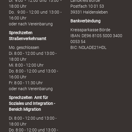
Di. 9:00 - 12:00 und 13:00 -
Landkreis Börde
c
18:00 Uhr
Postfach 10 01 53
h
Do. 9:00 - 12:00 und 13:00 -
39331 Haldensleben
16:00 Uhr
Bankverbindung
oder nach Vereinbarung
Kreissparkasse Börde
Sprechzeiten
IBAN: DE96 8105 5000 3400
Straßenverkehrsamt
0053 54
Mo. geschlossen
BIC: NOLADE21HDL
Di. 8:00 - 12:00 und 13:00 -
18:00 Uhr
Mi. 8:00 - 12:00 Uhr
Do. 8:00 - 12:00 und 13:00 -
16:00 Uhr
Fr. 8:00 - 11:30 Uhr
oder nach Vereinbarung
Sprechzeiten
Amt für
Soziales und Integration -
Bereich Migration
Di. 8:00 - 12:00 und 13:00 -
18:00 Uhr
Do. 8:00 - 12:00 und 13:00 -