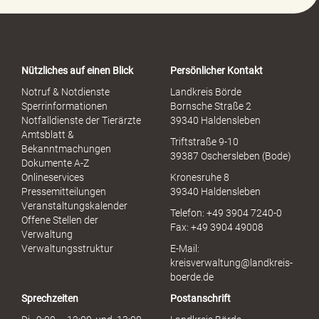
P
o
r
t
a
Nützliches auf einen Blick
Persönlicher Kontakt
l
S
Notruf & Notdienste
Landkreis Börde
e
Sperrinformationen
Bornsche Straße 2
x
Notfalldienste der Tierärzte
39340 Haldensleben
u
Amtsblatt &
Triftstraße 9-10
e
Bekanntmachungen
39387 Oschersleben (Bode)
l
Dokumente A-Z
l
Onlineservices
Kronesruhe 8
e
Pressemitteilungen
39340 Haldensleben
r
Veranstaltungskalender
Telefon: +49 3904 7240-0
M
Offene Stellen der
Fax: +49 3904 49008
i
Verwaltung
s
Verwaltungsstruktur
E-Mail:
s
kreisverwaltung@landkreis-
b
boerde.de
r
Sprechzeiten
Postanschrift
a
u