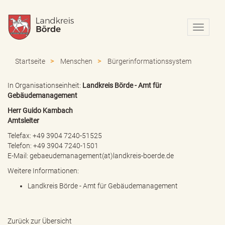
N
a
v
i
Startseite
Menschen
Bürgerinformationssystem
g
a
In Organisationseinheit:
Landkreis Börde - Amt für
t
Gebäudemanagement
i
o
Herr Guido Kambach
n
Amtsleiter
e
Telefax: +49 3904 7240-51525
i
Telefon: +49 3904 7240-1501
n
E-Mail:
gebaeudemanagement(at)landkreis-boerde.de
-
/
Weitere Informationen:
a
Landkreis Börde - Amt für Gebäudemanagement
u
s
b
l
Zurück zur Übersicht