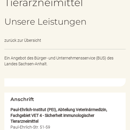
Tierarzneimittel
e
n
d
Unsere Leistungen
e
n
zurück zur Übersicht
Ein Angebot des
Bürger- und Unternehmensservice (BUS) des
Landes Sachsen-Anhalt.
Anschrift
Paul-Ehrlich-Institut (PEI), Abteilung Veterinärmedizin,
Fachgebiet VET 4 - Sicherheit immunologischer
Tierarzneimittel
Paul-Ehrlich-Str. 51-59