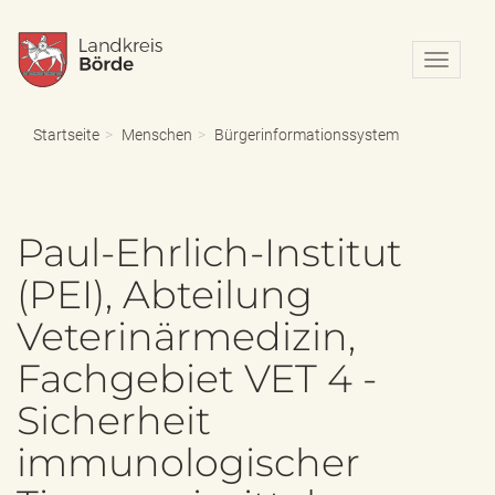
N
a
v
i
Startseite
Menschen
Bürgerinformationssystem
g
a
t
i
Paul-Ehrlich-Institut
o
n
(PEI), Abteilung
e
i
Veterinärmedizin,
n
-
Fachgebiet VET 4 -
/
a
Sicherheit
u
s
immunologischer
b
l