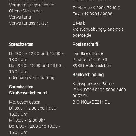
r
Veranstaltungskalender
Telefon: +49 3904 7240-0
M
Offene Stellen der
Fax: +49 3904 49008
i
Verwaltung
s
Verwaltungsstruktur
E-Mail:
s
kreisverwaltung@landkreis-
b
boerde.de
r
Sprechzeiten
Postanschrift
a
u
Di. 9:00 - 12:00 und 13:00 -
Landkreis Börde
c
18:00 Uhr
Postfach 10 01 53
h
Do. 9:00 - 12:00 und 13:00 -
39331 Haldensleben
16:00 Uhr
Bankverbindung
oder nach Vereinbarung
Kreissparkasse Börde
Sprechzeiten
IBAN: DE96 8105 5000 3400
Straßenverkehrsamt
0053 54
Mo. geschlossen
BIC: NOLADE21HDL
Di. 8:00 - 12:00 und 13:00 -
18:00 Uhr
Mi. 8:00 - 12:00 Uhr
Do. 8:00 - 12:00 und 13:00 -
16:00 Uhr