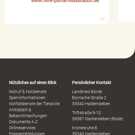
H
i
l
f
e
-
P
o
r
t
a
Nützliches auf einen Blick
Persönlicher Kontakt
l
S
Notruf & Notdienste
Landkreis Börde
e
Sperrinformationen
Bornsche Straße 2
x
Notfalldienste der Tierärzte
39340 Haldensleben
u
Amtsblatt &
Triftstraße 9-10
e
Bekanntmachungen
39387 Oschersleben (Bode)
l
Dokumente A-Z
l
Onlineservices
Kronesruhe 8
e
Pressemitteilungen
39340 Haldensleben