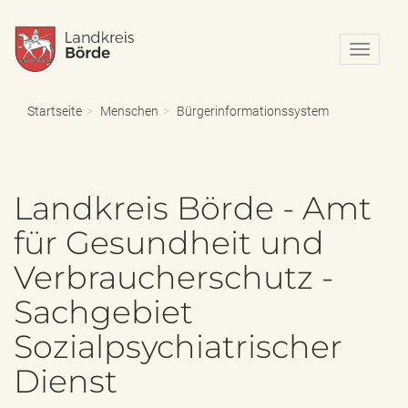
N
a
v
i
Startseite
Menschen
Bürgerinformationssystem
g
a
t
i
Landkreis Börde - Amt
o
n
für Gesundheit und
e
i
Verbraucherschutz -
n
-
Sachgebiet
/
a
Sozialpsychiatrischer
u
s
Dienst
b
l