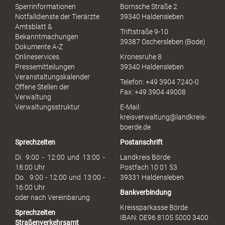
e
Sperrinformationen
Bornsche Straße 2
x
Notfalldienste der Tierärzte
39340 Haldensleben
u
Amtsblatt &
Triftstraße 9-10
e
Bekanntmachungen
39387 Oschersleben (Bode)
l
Dokumente A-Z
l
Onlineservices
Kronesruhe 8
e
Pressemitteilungen
39340 Haldensleben
r
Veranstaltungskalender
Telefon: +49 3904 7240-0
M
Offene Stellen der
Fax: +49 3904 49008
i
Verwaltung
s
Verwaltungsstruktur
E-Mail:
s
kreisverwaltung@landkreis-
b
boerde.de
r
Sprechzeiten
Postanschrift
a
u
Di. 9:00 - 12:00 und 13:00 -
Landkreis Börde
c
18:00 Uhr
Postfach 10 01 53
h
Do. 9:00 - 12:00 und 13:00 -
39331 Haldensleben
16:00 Uhr
Bankverbindung
oder nach Vereinbarung
Kreissparkasse Börde
Sprechzeiten
IBAN: DE96 8105 5000 3400
Straßenverkehrsamt