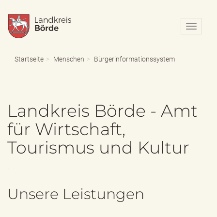
N
a
v
i
Startseite
Menschen
Bürgerinformationssystem
g
a
t
i
Landkreis Börde - Amt
o
n
für Wirtschaft,
e
i
Tourismus und Kultur
n
-
/
.
a
u
Unsere Leistungen
s
b
l