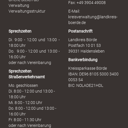
Fax: +49 3904 49008
i
Verwaltung
s
Verwaltungsstruktur
E-Mail:
s
kreisverwaltung@landkreis-
b
boerde.de
r
Sprechzeiten
Postanschrift
a
u
Di. 9:00 - 12:00 und 13:00 -
Landkreis Börde
c
18:00 Uhr
Postfach 10 01 53
h
Do. 9:00 - 12:00 und 13:00 -
39331 Haldensleben
16:00 Uhr
Bankverbindung
oder nach Vereinbarung
Kreissparkasse Börde
Sprechzeiten
IBAN: DE96 8105 5000 3400
Straßenverkehrsamt
0053 54
Mo. geschlossen
BIC: NOLADE21HDL
Di. 8:00 - 12:00 und 13:00 -
18:00 Uhr
Mi. 8:00 - 12:00 Uhr
Do. 8:00 - 12:00 und 13:00 -
16:00 Uhr
Fr. 8:00 - 11:30 Uhr
oder nach Vereinbarung