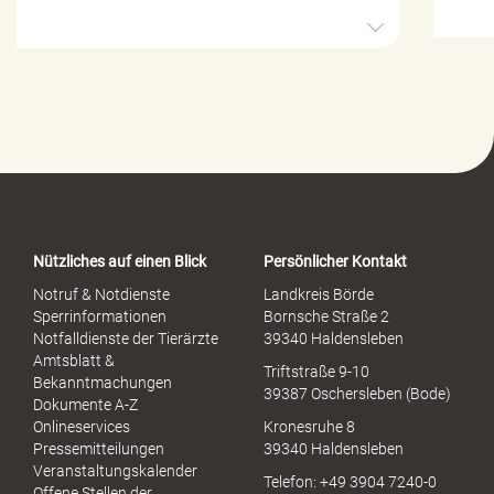
H
i
l
f
e
-
P
o
r
t
a
Nützliches auf einen Blick
Persönlicher Kontakt
l
S
Notruf & Notdienste
Landkreis Börde
e
Sperrinformationen
Bornsche Straße 2
x
Notfalldienste der Tierärzte
39340 Haldensleben
u
Amtsblatt &
Triftstraße 9-10
e
Bekanntmachungen
39387 Oschersleben (Bode)
l
Dokumente A-Z
l
Onlineservices
Kronesruhe 8
e
Pressemitteilungen
39340 Haldensleben
r
Veranstaltungskalender
Telefon: +49 3904 7240-0
M
Offene Stellen der