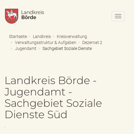
N
a
v
i
Startseite
Landkreis
Kreisverwaltung
g
Verwaltungsstruktur & Aufgaben
Dezernat 2
a
Jugendamt
Sachgebiet Soziale Dienste
t
i
o
n
Landkreis Börde -
e
i
Jugendamt -
n
-
Sachgebiet Soziale
/
a
Dienste Süd
u
s
b
.
l