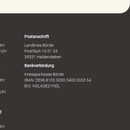
e
a
g
f
e
t
n
s
F
d
r
i
a
e
Postanschrift
u
n
Uhr
Landkreis Börde
e
s
 Uhr
Postfach 10 01 53
n
t
39331 Haldensleben
t
Bankverbindung
Kreissparkasse Börde
Uhr
IBAN: DE96 8105 5000 3400 0053 54
BIC: NOLADE21HDL
 Uhr
d
Uhr