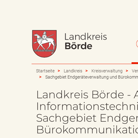
W
S
a
c
Startseite
Landkreis
Kreisverwaltung
Ve
Sachgebiet Endgeräteverwaltung und Bürokomm
Landkreis Börde - 
p
h
Informationstechni
Sachgebiet Endge
Bürokommunikati
p
r