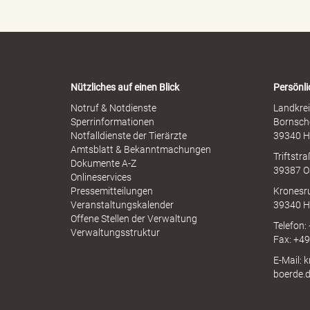
e
e
r
n
M
-
i
d
W
s
a
s
r
b
Nützliches auf einen Blick
Persönli
n
r
-
Notruf & Notdienste
Landkrei
k
a
A
Sperrinformationen
Bornsch
u
p
Notfalldienste der Tierärzte
39340 H
c
p
Amtsblatt & Bekanntmachungen
h
Triftstr
N
Dokumente A-Z
39387 O
r
I
Onlineservices
N
Pressemitteilungen
Kronesr
A
Veranstaltungskalender
39340 H
Offene Stellen der Verwaltung
Telefon:
Verwaltungsstruktur
e
Fax: +4
E-Mail: 
boerde.
i