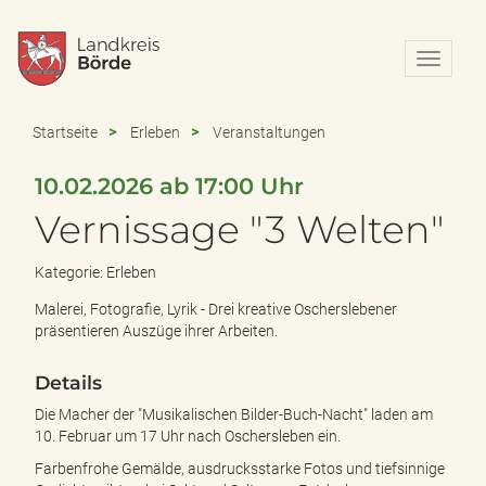
N
a
v
i
Startseite
Erleben
Veranstaltungen
g
a
10.02.2026 ab 17:00 Uhr
t
i
Vernissage "3 Welten"
o
n
Kategorie: Erleben
e
i
Malerei, Fotografie, Lyrik - Drei kreative Oscherslebener
n
präsentieren Auszüge ihrer Arbeiten.
-
/
Details
a
u
Die Macher der "Musikalischen Bilder-Buch-Nacht" laden am
s
10. Februar um 17 Uhr nach Oschersleben ein.
b
Farbenfrohe Gemälde, ausdrucksstarke Fotos und tiefsinnige
l