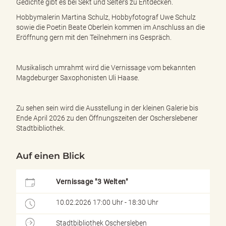
Gedichte gibt es bei Sekt und Selters zu Entdecken.
e
n
Hobbymalerin Martina Schulz, Hobbyfotograf Uwe Schulz
d
sowie die Poetin Beate Oberlein kommen im Anschluss an die
e
Eröffnung gern mit den Teilnehmern ins Gespräch.
n
Musikalisch umrahmt wird die Vernissage vom bekannten
Magdeburger Saxophonisten Uli Haase.
Zu sehen sein wird die Ausstellung in der kleinen Galerie bis
Ende April 2026 zu den Öffnungszeiten der Oscherslebener
Stadtbibliothek.
Auf einen Blick
Vernissage "3 Welten"
10.02.2026 17:00 Uhr - 18:30 Uhr
Stadtbibliothek Oschersleben