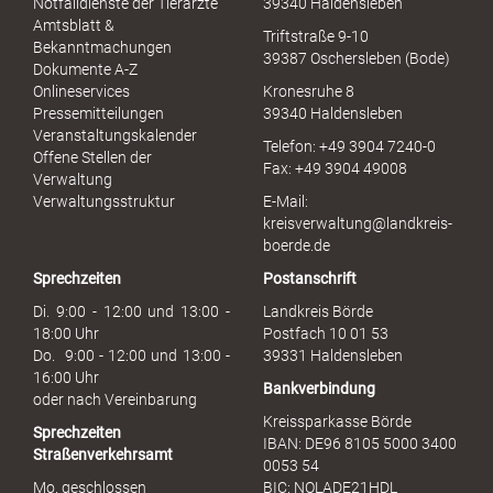
Notfalldienste der Tierärzte
39340 Haldensleben
Amtsblatt &
Triftstraße 9-10
Bekanntmachungen
39387 Oschersleben (Bode)
Dokumente A-Z
Onlineservices
Kronesruhe 8
Pressemitteilungen
39340 Haldensleben
Veranstaltungskalender
Telefon: +49 3904 7240-0
Offene Stellen der
Fax: +49 3904 49008
Verwaltung
Verwaltungsstruktur
E-Mail:
kreisverwaltung@landkreis-
boerde.de
Sprechzeiten
Postanschrift
Di. 9:00 - 12:00 und 13:00 -
Landkreis Börde
18:00 Uhr
Postfach 10 01 53
Do. 9:00 - 12:00 und 13:00 -
39331 Haldensleben
16:00 Uhr
Bankverbindung
oder nach Vereinbarung
Kreissparkasse Börde
Sprechzeiten
IBAN: DE96 8105 5000 3400
Straßenverkehrsamt
0053 54
Mo. geschlossen
BIC: NOLADE21HDL