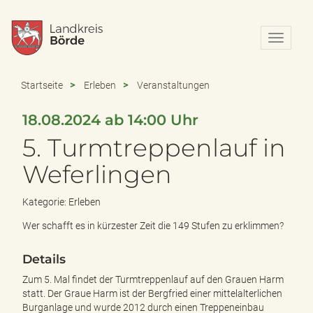
N
a
v
i
Startseite
Erleben
Veranstaltungen
g
a
18.08.2024 ab 14:00 Uhr
t
i
5. Turmtreppenlauf in
o
n
Weferlingen
e
i
Kategorie: Erleben
n
-
Wer schafft es in kürzester Zeit die 149 Stufen zu erklimmen?
/
a
Details
u
s
Zum 5. Mal findet der Turmtreppenlauf auf den Grauen Harm
b
statt. Der Graue Harm ist der Bergfried einer mittelalterlichen
l
Burganlage und wurde 2012 durch einen Treppeneinbau