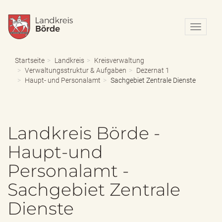
N
a
v
i
Startseite
Landkreis
Kreisverwaltung
g
Verwaltungsstruktur & Aufgaben
Dezernat 1
a
Haupt- und Personalamt
Sachgebiet Zentrale Dienste
t
i
o
n
Landkreis Börde -
e
i
Haupt-und
n
-
Personalamt -
/
a
Sachgebiet Zentrale
u
s
Dienste
b
l