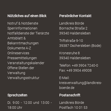
r
t
a
Nützliches auf einen Blick
Persönlicher Kontakt
l
S
Notruf & Notdienste
Landkreis Börde
e
Sperrinformationen
Bornsche Straße 2
x
Notfalldienste der Tierärzte
39340 Haldensleben
u
Amtsblatt &
Triftstraße 9-10
e
Bekanntmachungen
39387 Oschersleben (Bode)
l
Dokumente A-Z
l
Onlineservices
Kronesruhe 8
e
Pressemitteilungen
39340 Haldensleben
r
Veranstaltungskalender
Telefon: +49 3904 7240-0
M
Offene Stellen der
Fax: +49 3904 49008
i
Verwaltung
s
Verwaltungsstruktur
E-Mail:
s
kreisverwaltung@landkreis-
b
boerde.de
r
Sprechzeiten
Postanschrift
a
u
Di. 9:00 - 12:00 und 13:00 -
Landkreis Börde
c
18:00 Uhr
Postfach 10 01 53
h