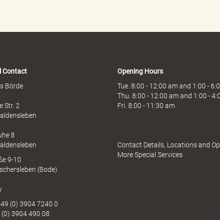
l Contact
Opening Hours
s Börde
Tue. 8:00 - 12:00 am and 1:00 - 6
Thu. 8:00 - 12:00 am and 1:00 - 4
 Str. 2
Fri. 8:00 - 11:30 am
aldensleben
uhe 8
aldensleben
Contact Details, Locations and O
More Special Services
aße 9-10
schersleben (Bode)
y
49 (0) 3904 7240 0
 (0) 3904 490 08