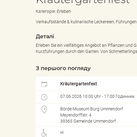
Категорія: Erleben
e
с
Verkaufsstände & kulinarische Leckereien, Führunge
Деталі
n
"
Erleben Sie ein vielfältiges Angebot an Pflanzen und
Kurzführungen durch den Garten: Von Schmetterlings
З першого погляду
d
L
Kräutergartenfest
07.06.2026 10:00 Uhr - 17:00 Годинник
e
a
Börde-Museum Burg Ummendorf
Meyendorffstr. 4
39365 Gemeinde Ummendorf
s
n
ні