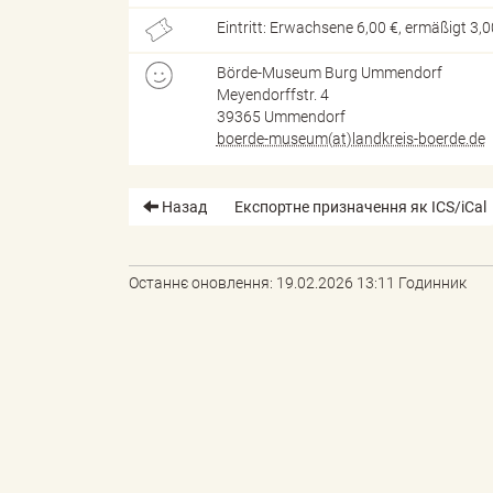
Eintritt: Erwachsene 6,00 €, ermäßigt 3,0
d
Börde-Museum Burg Ummendorf
Meyendorffstr. 4
39365 Ummendorf
boerde-museum(at)landkreis-boerde.de
k
Назад
Експортне призначення як ICS/iCal
r
Останнє оновлення: 19.02.2026 13:11 Годинник
e
i