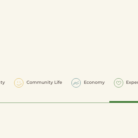
ty
Community Life
Economy
Expe