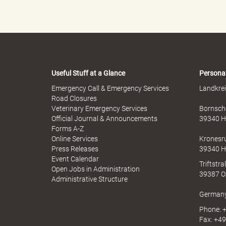
e
Useful Stuff at a Glance
Persona
"
Emergency Call & Emergency Services
Landkrei
Road Closures
Veterinary Emergency Services
Bornsche
Official Journal & Announcements
39340 H
Forms A-Z
.
Online Services
Kronesr
Press Releases
39340 H
Event Calendar
Triftstr
Open Jobs in Administration
39387 O
П
Administrative Structure
German
Phone: +
Fax: +49
о