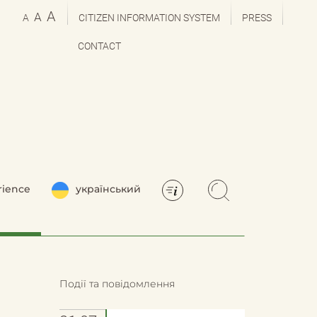
A
A
A
CITIZEN INFORMATION SYSTEM
PRESS
CONTACT
rience
український
Події та повідомлення