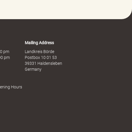
Mailing Address
:00 pm
Landkreis Börde
:00 pm
Postbox 10 01 53
39331 Haldensleben
Germany
pening Hours