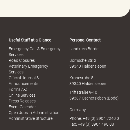
Useful Stuff at a Glance
Personal Contact
Emergency Call & Emergency
Landkreis Börde
Services
Road Closures
Bornsche Str. 2
Veterinary Emergency
39340 Haldensleben
Services
Official Journal &
Kronesruhe 8
Announcements
39340 Haldensleben
Forms A-Z
Triftstraße 9-10
Online Services
39387 Oschersleben (Bode)
Press Releases
Event Calendar
Germany
Open Jobs in Administration
Administrative Structure
Phone: +49 (0) 3904 7240 0
Fax: +49 (0) 3904 490 08