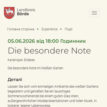
N
a
v
i
Головна сторінка
Experience
Події
g
a
05.06.2026 від 18:00 Годинник
t
i
Die besondere Note
o
n
Категорія: Erleben
e
i
Die besondere Note im Weißen Garten
n
-
Деталі
/
a
Lassen Sie sich vom einmaligen Ambiente des weißen Gartens
u
begeistern und genießen Sie ein lauschiges
s
Sommerwochenende bei einem guten Glas Wein,
b
außergewöhnlichen Modepräsentationen und toller Musik, in
l
lockerer, legerer Lebensweise.