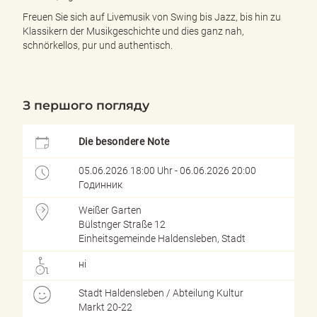
e
Freuen Sie sich auf Livemusik von Swing bis Jazz, bis hin zu
n
Klassikern der Musikgeschichte und dies ganz nah,
d
schnörkellos, pur und authentisch.
e
n
З першого погляду
Die besondere Note
05.06.2026 18:00 Uhr - 06.06.2026 20:00
Годинник
Weißer Garten
Bülstnger Straße 12
Einheitsgemeinde Haldensleben, Stadt
ні
Stadt Haldensleben / Abteilung Kultur
Markt 20-22