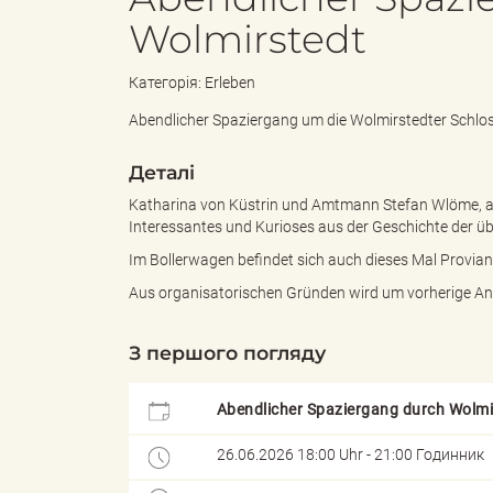
Wolmirstedt
e
с
Категорія: Erleben
Abendlicher Spaziergang um die Wolmirstedter Schlo
n
"
Деталі
Katharina von Küstrin und Amtmann Stefan Wlöme, ali
Interessantes und Kurioses aus der Geschichte der ü
Im Bollerwagen befindet sich auch dieses Mal Provian
d
L
Aus organisatorischen Gründen wird um vorherige 
З першого погляду
e
a
Abendlicher Spaziergang durch Wolmi
26.06.2026 18:00 Uhr - 21:00 Годинник
s
n