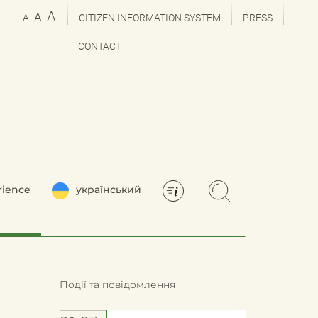
A
A
A
CITIZEN INFORMATION SYSTEM
PRESS
CONTACT
rience
український
Події та повідомлення