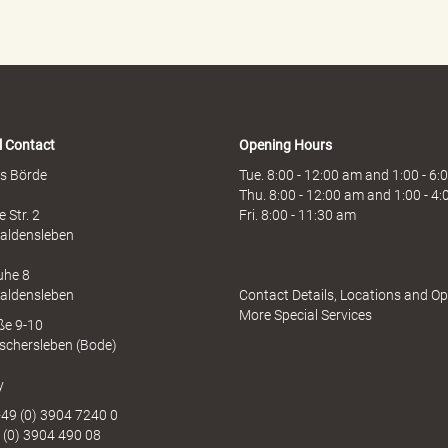
l Contact
Opening Hours
s Börde
Tue. 8:00 - 12:00 am and 1:00 - 6
Thu. 8:00 - 12:00 am and 1:00 - 4
 Str. 2
Fri. 8:00 - 11:30 am
aldensleben
uhe 8
aldensleben
Contact Details, Locations and O
More Special Services
aße 9-10
schersleben (Bode)
y
49 (0) 3904 7240 0
 (0) 3904 490 08