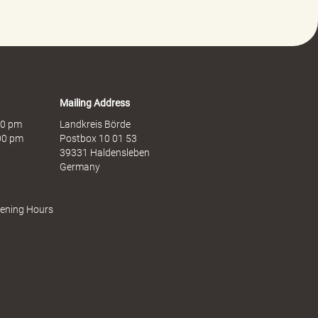
Mailing Address
:00 pm
Landkreis Börde
:00 pm
Postbox 10 01 53
39331 Haldensleben
Germany
pening Hours