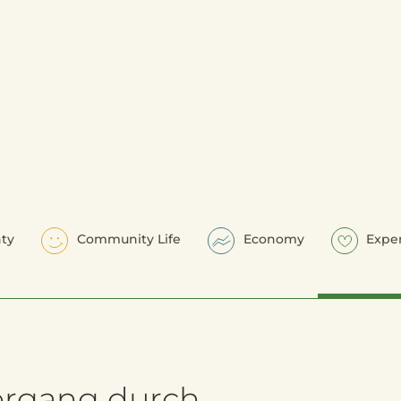
ty
Community Life
Economy
Expe
ergang durch