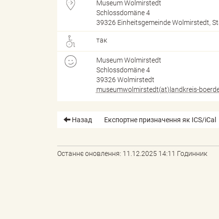
Museum Wolmirstedt
Schlossdomäne 4
39326 Einheitsgemeinde Wolmirstedt, St
d
так
Museum Wolmirstedt
Schlossdomäne 4
k
39326 Wolmirstedt
museumwolmirstedt(at)landkreis-boerde
r
Назад
Експортне призначення як ICS/iCal
Останнє оновлення: 11.12.2025 14:11 Годинник
e
i