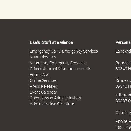
e
Useful Stuff at a Glance
Persona
"
Emergency Call & Emergency Services
Landkrei
Road Closures
Veterinary Emergency Services
Bornsche
Official Journal & Announcements
39340 H
Forms A-Z
.
Online Services
Kronesr
Press Releases
39340 H
Event Calendar
Triftstr
Open Jobs in Administration
39387 O
П
Administrative Structure
German
Phone: +
Fax: +49
о