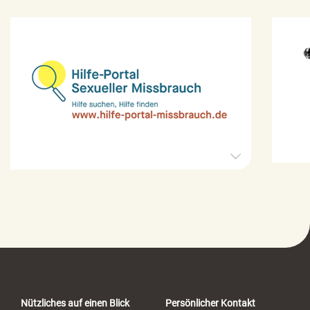
H
i
l
f
e
-
P
o
r
t
a
Nützliches auf einen Blick
Persönlicher Kontakt
l