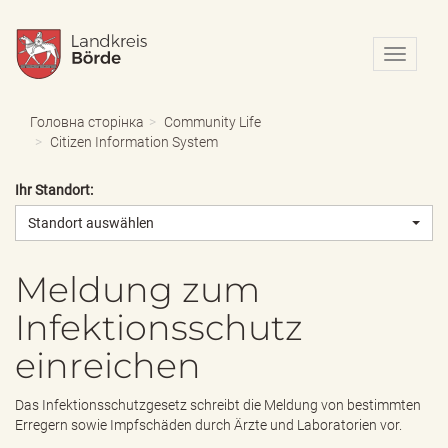
N
a
v
i
Головна сторінка
Community Life
g
Citizen Information System
a
t
Ihr Standort:
i
o
Standort auswählen
n
e
i
Meldung zum
n
Infektionsschutz
-
/
einreichen
a
u
s
Das Infektionsschutzgesetz schreibt die Meldung von bestimmten
b
Erregern sowie Impfschäden durch Ärzte und Laboratorien vor.
l