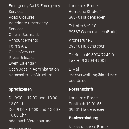
S
Emergency Call & Emergency
Landkreis Börde
e
Services
Bornsche Straße 2
x
Road Closures
39340 Haldensleben
u
Veterinary Emergency
Triftstraße 9-10
e
Services
39387 Oschersleben (Bode)
l
Official Journal &
l
Announcements
Kronesruhe 8
e
Forms A-Z
39340 Haldensleben
r
Online Services
Telefon: +49 3904 7240-0
M
Press Releases
Fax: +49 3904 49008
i
Event Calendar
s
Open Jobs in Administration
E-Mail:
s
Administrative Structure
kreisverwaltung@landkreis-
b
boerde.de
r
Sprechzeiten
Postanschrift
a
u
Di. 9:00 - 12:00 und 13:00 -
Landkreis Börde
c
18:00 Uhr
Postfach 10 01 53
h
Do. 9:00 - 12:00 und 13:00 -
39331 Haldensleben
16:00 Uhr
Bankverbindung
oder nach Vereinbarung
Kreissparkasse Börde