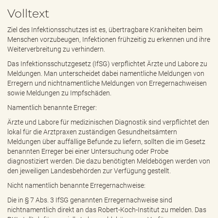
e
Volltext
n
d
Ziel des Infektionsschutzes ist es, übertragbare Krankheiten beim
e
Menschen vorzubeugen, Infektionen frühzeitig zu erkennen und ihre
n
Weiterverbreitung zu verhindern.
Das Infektionsschutzgesetz (IfSG) verpflichtet Ärzte und Labore zu
Meldungen. Man unterscheidet dabei namentliche Meldungen von
Erregern und nichtnamentliche Meldungen von Erregernachweisen
sowie Meldungen zu Impfschäden.
Namentlich benannte Erreger:
Ärzte und Labore für medizinischen Diagnostik sind verpflichtet den
lokal für die Arztpraxen zuständigen Gesundheitsämtern
Meldungen über auffällige Befunde zu liefern, sollten die im Gesetz
benannten Erreger bei einer Untersuchung oder Probe
diagnostiziert werden. Die dazu benötigten Meldebögen werden von
den jeweiligen Landesbehörden zur Verfügung gestellt.
Nicht namentlich benannte Erregernachweise:
Die in § 7 Abs. 3 IfSG genannten Erregernachweise sind
nichtnamentlich direkt an das Robert-Koch-Institut zu melden. Das