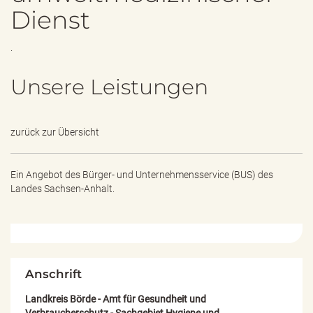
e
Dienst
n
d
e
.
n
Unsere Leistungen
zurück zur Übersicht
Ein Angebot des
Bürger- und Unternehmensservice (BUS) des
Landes Sachsen-Anhalt.
Anschrift
Landkreis Börde - Amt für Gesundheit und
Verbraucherschutz - Sachgebiet Hygiene und