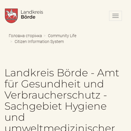
N
a
v
i
Головна сторінка
Community Life
g
Citizen Information System
a
t
i
o
Landkreis Börde - Amt
n
e
für Gesundheit und
i
n
Verbraucherschutz -
-
/
Sachgebiet Hygiene
a
u
und
s
b
umweltmedizinischer
l