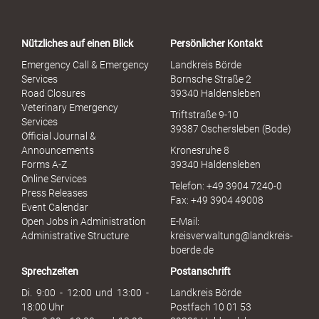
r
t
a
Nützliches auf einen Blick
Persönlicher Kontakt
l
S
Emergency Call & Emergency
Landkreis Börde
e
Services
Bornsche Straße 2
x
Road Closures
39340 Haldensleben
u
Veterinary Emergency
Triftstraße 9-10
e
Services
39387 Oschersleben (Bode)
l
Official Journal &
l
Announcements
Kronesruhe 8
e
Forms A-Z
39340 Haldensleben
r
Online Services
Telefon: +49 3904 7240-0
M
Press Releases
Fax: +49 3904 49008
i
Event Calendar
s
Open Jobs in Administration
E-Mail:
s
Administrative Structure
kreisverwaltung@landkreis-
b
boerde.de
r
Sprechzeiten
Postanschrift
a
u
Di. 9:00 - 12:00 und 13:00 -
Landkreis Börde
c
18:00 Uhr
Postfach 10 01 53
h