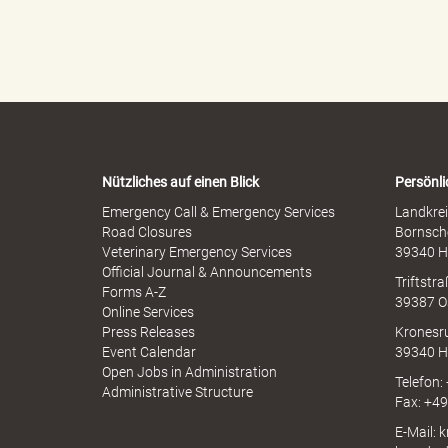
o
l
p
l
h
e
e
r
с
n
M
-
i
W
s
a
s
r
и
b
Nützliches auf einen Blick
Persönli
n
r
-
Emergency Call & Emergency Services
Landkrei
a
A
Road Closures
Bornsch
u
p
Veterinary Emergency Services
39340 H
c
л
p
Official Journal & Announcements
h
Triftstr
N
Forms A-Z
39387 O
I
Online Services
N
Press Releases
Kronesr
A
Event Calendar
39340 H
а
Open Jobs in Administration
Telefon:
Administrative Structure
Fax: +4
E-Mail: 