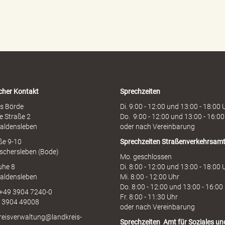
r
d
e
n
h
o
t
l
i
cher Kontakt
Sprechzeiten
n
e
s Börde
Di. 9:00 - 12:00 und 13:00 - 18:00 
e Straße 2
Do. 9:00 - 12:00 und 13:00 - 16:00
aldensleben
oder nach Vereinbarung
aße 9-10
Sprechzeiten
Straßenverkehrsam
schersleben (Bode)
Mo. geschlossen
uhe 8
Di. 8:00 - 12:00 und 13:00 - 18:00 
aldensleben
Mi. 8:00 - 12:00 Uhr
Do. 8:00 - 12:00 und 13:00 - 16:00
 +49 3904 7240-0
Fr. 8:00 - 11:30 Uhr
9 3904 49008
oder nach Vereinbarung
kreisverwaltung@landkreis-
Sprechzeiten
Amt für Soziales un