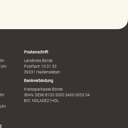
t
c
g
h
e
a
g
f
e
t
n
s
F
d
r
i
a
e
Postanschrift
u
n
Uhr
Landkreis Börde
e
s
 Uhr
Postfach 10 01 53
n
t
39331 Haldensleben
t
Bankverbindung
Kreissparkasse Börde
Uhr
IBAN: DE96 8105 5000 3400 0053 54
BIC: NOLADE21HDL
 Uhr
d