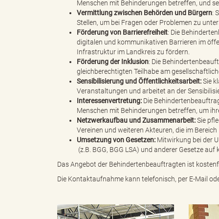
Menschen mit Behinderungen betreffen, und setz
Vermittlung zwischen Behörden und Bürgern
: 
Stellen, um bei Fragen oder Problemen zu unter
d
Förderung von Barrierefreiheit
: Die Behinderten
digitalen und kommunikativen Barrieren im öffe
Infrastruktur im Landkreis zu fördern.
Förderung der Inklusion
: Die Behindertenbeauf
gleichberechtigten Teilhabe am gesellschaftliche
k
Sensibilisierung und Öffentlichkeitsarbeit:
Sie k
Veranstaltungen und arbeitet an der Sensibilisie
Interessenvertretung:
Die Behindertenbeauftrag
Menschen mit Behinderungen betreffen, um ihre
r
Netzwerkaufbau und Zusammenarbeit:
Sie pfl
Vereinen und weiteren Akteuren, die im Bereich 
Umsetzung von Gesetzen:
Mitwirkung bei der 
(z.B. BGG, BGG LSA) und anderer Gesetze auf
e
Das Angebot der Behindertenbeauftragten ist kostenfr
Die Kontaktaufnahme kann telefonisch, per E-Mail oder
i