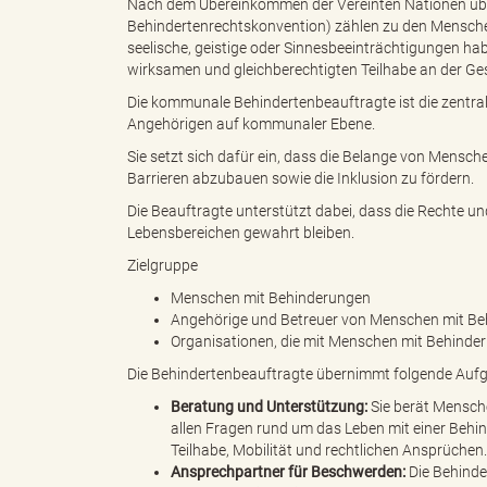
Nach dem Übereinkommen der Vereinten Nationen übe
Behindertenrechtskonvention) zählen zu den Menschen 
seelische, geistige oder Sinnesbeeinträchtigungen hab
e
с
wirksamen und gleichberechtigten Teilhabe an der Ges
Die kommunale Behindertenbeauftragte ist die zentr
Angehörigen auf kommunaler Ebene.
Sie setzt sich dafür ein, dass die Belange von Mensc
n
"
Barrieren abzubauen sowie die Inklusion zu fördern.
Die Beauftragte unterstützt dabei, dass die Rechte u
Lebensbereichen gewahrt bleiben.
d
L
Zielgruppe
Menschen mit Behinderungen
Angehörige und Betreuer von Menschen mit B
Organisationen, die mit Menschen mit Behinde
e
a
Die Behindertenbeauftragte übernimmt folgende Auf
Beratung und Unterstützung:
Sie berät Mensch
allen Fragen rund um das Leben mit einer Behin
Teilhabe, Mobilität und rechtlichen Ansprüchen.
s
n
Ansprechpartner für Beschwerden:
Die Behinde