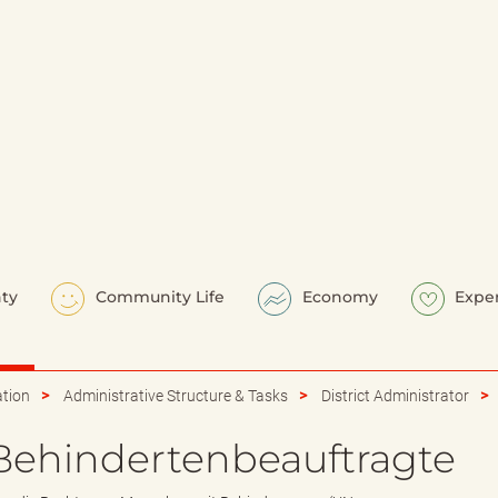
ty
Community Life
Economy
Expe
ation
Administrative Structure & Tasks
District Administrator
 Behindertenbeauftragte