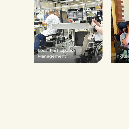
s
B
Local Participation
Management
Inklus
ö
r
d