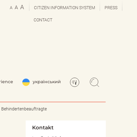
A
A
A
CITIZEN INFORMATION SYSTEM
PRESS
CONTACT
rience
український
Behindertenbeauftragte
Kontakt