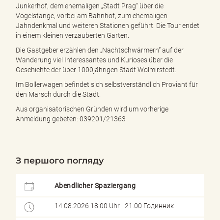
e
Junkerhof, dem ehemaligen „Stadt Prag“ über die
n
Vogelstange, vorbei am Bahnhof, zum ehemaligen
d
Jahndenkmal und weiteren Stationen geführt. Die Tour endet
e
in einem kleinen verzauberten Garten.
n
Die Gastgeber erzählen den „Nachtschwärmern“ auf der
Wanderung viel Interessantes und Kurioses über die
Geschichte der über 1000jährigen Stadt Wolmirstedt.
Im Bollerwagen befindet sich selbstverständlich Proviant für
den Marsch durch die Stadt.
Aus organisatorischen Gründen wird um vorherige
Anmeldung gebeten: 039201/21363
З першого погляду
Abendlicher Spaziergang
14.08.2026 18:00 Uhr - 21:00 Годинник