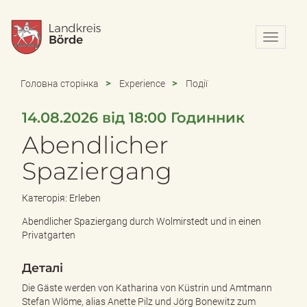
N
a
v
i
Головна сторінка
Experience
Події
g
a
14.08.2026 від 18:00 Годинник
t
i
Abendlicher
o
n
Spaziergang
e
i
Категорія: Erleben
n
-
Abendlicher Spaziergang durch Wolmirstedt und in einen
/
Privatgarten
a
u
Деталі
s
b
Die Gäste werden von Katharina von Küstrin und Amtmann
l
Stefan Wlöme, alias Anette Pilz und Jörg Bonewitz zum