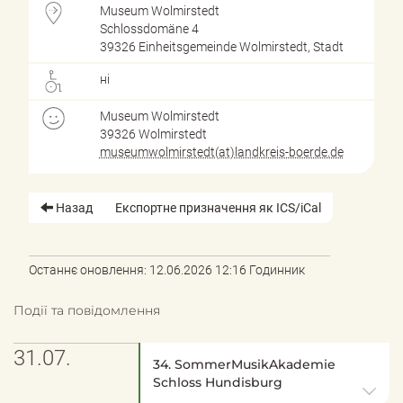
Museum Wolmirstedt
Schlossdomäne 4
39326 Einheitsgemeinde Wolmirstedt, Stadt
ні
Museum Wolmirstedt
39326 Wolmirstedt
museumwolmirstedt(at)landkreis-boerde.de
Назад
Експортне призначення як ICS/iCal
Останнє оновлення: 12.06.2026 12:16 Годинник
Події та повідомлення
31.07.
34. SommerMusikAkademie
Schloss Hundisburg