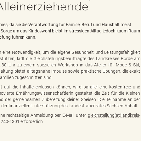
 Alleinerziehende
rmes, da sie die Verantwortung für Familie, Beruf und Haushalt meist
r Sorge um das Kindeswohl bleibt im stressigen Alltag jedoch kaum Raum
öpfung führen kann.
rn eine Notwendigkeit, um die eigene Gesundheit und Leistungsfähigkeit
rstützen, lädt die Gleichstellungsbeauftragte des Landkreises Börde am
30 Uhr zu einem speziellen Workshop in das Atelier für Mode & Stil,
taltung bietet alltagsnahe Impulse sowie praktische Übungen, die exakt
amilien zugeschnitten sind.
 auf die Inhalte einlassen können, wird parallel eine kostenfreie und
ierte Ernährungswissenschaftlerin gestaltet die Zeit für die Kleinen
nd der gemeinsamen Zubereitung kleiner Speisen. Die Teilnahme an der
k der finanziellen Unterstützung des Landesfrauenrates Sachsen-Anhalt.
ine rechtzeitige Anmeldung per E-Mail unter
gleichstellung(at)landkreis-
240-1301 erforderlich.