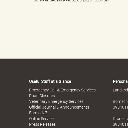
Останнє оновлення: 02.06.2026 13:34 Uhr
s
B
ö
Useful Stuff at a Glance
Persona
Emergency Call & Emergency Services
Landkrei
Road Closures
r
Veterinary Emergency Services
Bornsche
Official Journal & Announcements
39340 H
Forms A-Z
Online Services
Kronesr
d
Press Releases
39340 H