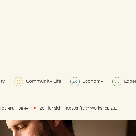
ty
Community Life
Economy
Expe
торінка Новини
Zeit für sich – Kostenfreier Workshop zu...