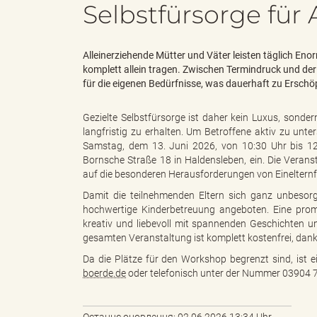
Selbstfürsorge für
d
Alleinerziehende Mütter und Väter leisten täglich Eno
komplett allein tragen. Zwischen Termindruck und de
für die eigenen Bedürfnisse, was dauerhaft zu Ersch
k
Gezielte Selbstfürsorge ist daher kein Luxus, sonde
langfristig zu erhalten. Um Betroffene aktiv zu unte
Samstag, dem 13. Juni 2026, von 10:30 Uhr bis 12:
Bornsche Straße 18 in Haldensleben, ein. Die Verans
r
auf die besonderen Herausforderungen von Einelternf
Damit die teilnehmenden Eltern sich ganz unbesorgt
hochwertige Kinderbetreuung angeboten. Eine promov
kreativ und liebevoll mit spannenden Geschichten u
e
gesamten Veranstaltung ist komplett kostenfrei, dan
Da die Plätze für den Workshop begrenzt sind, ist e
boerde.de
oder telefonisch unter der Nummer 03904 7
i