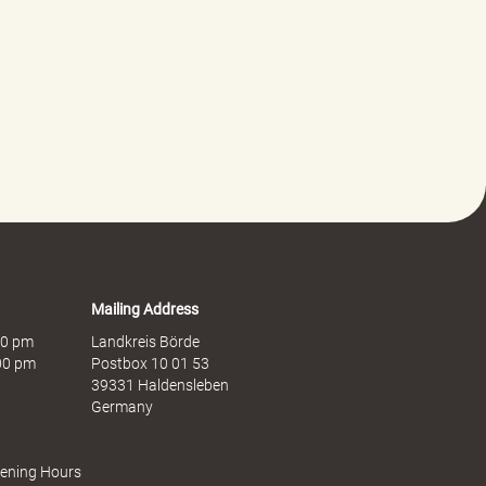
Mailing Address
:00 pm
Landkreis Börde
:00 pm
Postbox 10 01 53
39331 Haldensleben
Germany
pening Hours