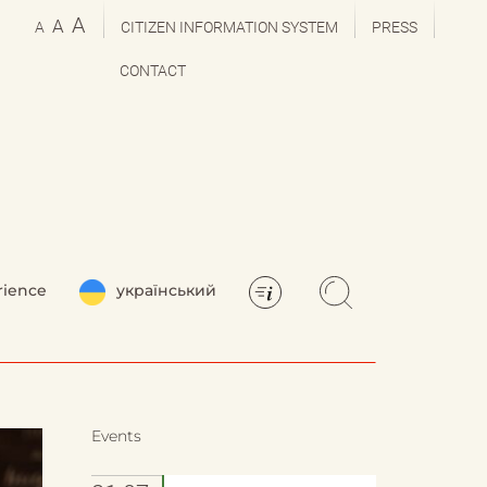
A
A
A
CITIZEN INFORMATION SYSTEM
PRESS
CONTACT
rience
український
Events