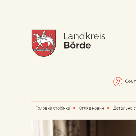
W
Н
a
а
Coun
p
п
Головна сторінка
Огляд новин
Детальна с
p
и