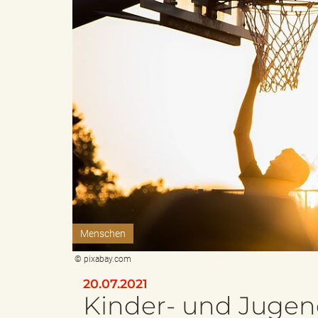
e
с
n
"
d
L
e
a
Menschen
© pixabay.com
20.07.2021
Kinder- und Jugen
s
n