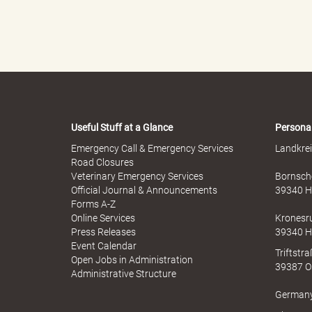
e
"
Useful Stuff at a Glance
Persona
Emergency Call & Emergency Services
Landkrei
Road Closures
Veterinary Emergency Services
Bornsche
.
Official Journal & Announcements
39340 H
Forms A-Z
Online Services
Kronesr
Press Releases
39340 H
П
Event Calendar
Triftstr
Open Jobs in Administration
39387 O
Administrative Structure
German
о