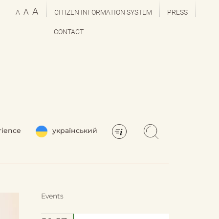
A
A
A
CITIZEN INFORMATION SYSTEM
PRESS
CONTACT
rience
український
Events