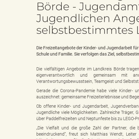
Börde - Jugendamt
Jugendlichen Ange
d
selbstbestimmtes
k
Die Freizeitangebote der Kinder- und Jugendarbeit fü
Schule und Familie. Sie verfolgen das Ziel, selbstbe
Die vielfältigen Angebote im Landkreis Börde trag
eigenverantwortlich und gemeinsam mit and
r
Verantwortungsbewusstsein, Teamgeist und Selbststä
Gerade die Corona-Pandemie habe viele Kinder- u
auszeichnet: gemeinsame Freizeiterlebnisse und Bege
e
Ob offene Kinder- und Jugendarbeit, Jugendverband
Jugendliche viele Möglichkeiten. Zahlreiche Träger, 
über Paddelfreizeiten und Neptunfeste bis zu LEGO-Pr
„Die Vielfalt und die große Zahl der Partner, die
i
beeindruckend“, freut sich Matthias Wendt, Leite