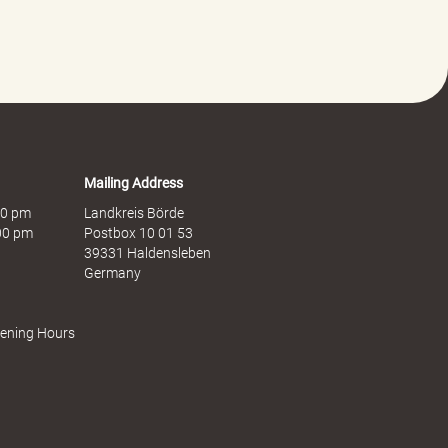
Mailing Address
:00 pm
Landkreis Börde
:00 pm
Postbox 10 01 53
39331 Haldensleben
Germany
pening Hours