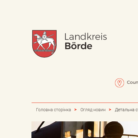
W
Н
a
а
Coun
p
п
Головна сторінка
Огляд новин
Детальна с
p
и