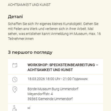
e
ACHTSAMKEIT UND KUNST
n
d
Деталі
e
n
Schaffen Sie sich Ihr eigenes kleines Kunstobjekt. Gehen Sie
mit Feilen ans Werk und verlieren sich in Ihrer Arbeit. Mal
sehen, was entstehen kann! Anmeldung im Museum, max. 16
Teilnehmer:innen
З першого погляду
WORKSHOP: SPECKSTEINBEARBEITUNG –
ACHTSAMKEIT UND KUNST
18.03.2026 18:00 Uhr - 21:00 Годинник
Börde-Museum Burg Ummendorf
Meyendorffstr. 4
39365 Gemeinde Ummendorf
ні