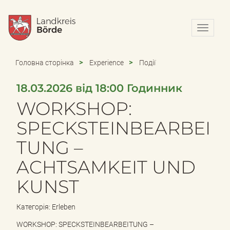
N
a
v
i
Головна сторінка
Experience
Події
g
a
18.03.2026 від 18:00 Годинник
t
i
WORKSHOP:
o
n
SPECKSTEINBEARBEI
e
TUNG –
i
n
ACHTSAMKEIT UND
-
/
KUNST
a
u
s
Категорія: Erleben
b
l
WORKSHOP: SPECKSTEINBEARBEITUNG –