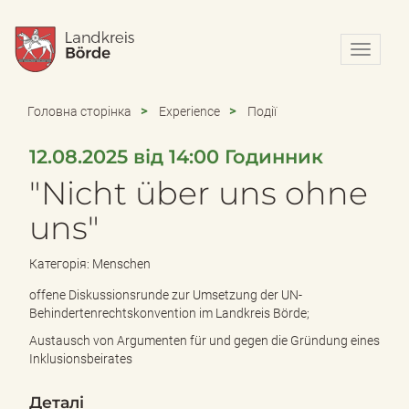
N
a
v
i
Головна сторінка
Experience
Події
g
a
12.08.2025 від 14:00 Годинник
t
i
"Nicht über uns ohne
o
n
uns"
e
i
Категорія: Menschen
n
-
offene Diskussionsrunde zur Umsetzung der UN-
/
Behindertenrechtskonvention im Landkreis Börde;
a
Austausch von Argumenten für und gegen die Gründung eines
u
Inklusionsbeirates
s
b
l
Деталі