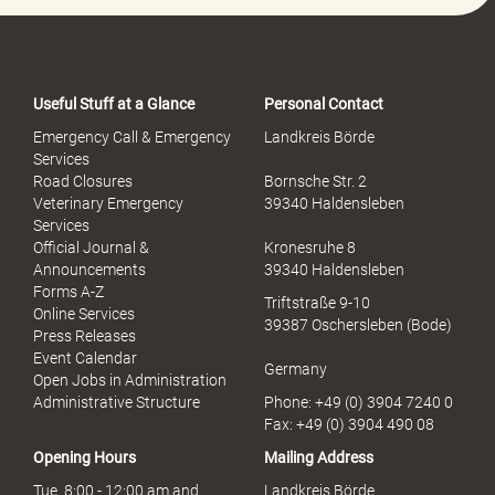
Useful Stuff at a Glance
Personal Contact
Emergency Call & Emergency
Landkreis Börde
Services
Road Closures
Bornsche Str. 2
Veterinary Emergency
39340 Haldensleben
Services
Official Journal &
Kronesruhe 8
Announcements
39340 Haldensleben
Forms A-Z
Triftstraße 9-10
Online Services
39387 Oschersleben (Bode)
Press Releases
Event Calendar
Germany
Open Jobs in Administration
Administrative Structure
Phone: +49 (0) 3904 7240 0
Fax: +49 (0) 3904 490 08
Opening Hours
Mailing Address
Tue. 8:00 - 12:00 am and
Landkreis Börde